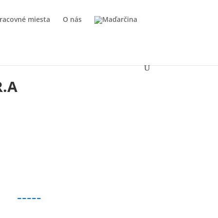
racovné miesta
O nás
R.A
-----