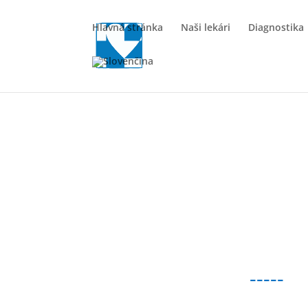
Hlavná stránka
Naši lekári
Diagnostika
-----