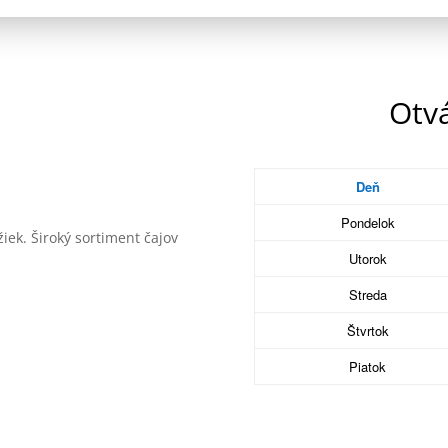
Otv
Deň
Pondelok
iek. Široký sortiment čajov
Utorok
Streda
Štvrtok
Piatok