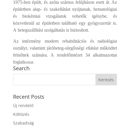
1975-ben épült, és azóta számos felújításon esett át. Az
épületben alap- és szakellátást nyújtanak, hematológiai
és biokémiai vizsgálatok vehetők igénybe, és
közvetlenül az épületben található egy gyógyszertár is.
A betegszállítási szolgáltatás is biztosított.
Az intézmény modern rehabilitációs és radiológiai
osztályt, valamint járóbeteg-sürgősségi ellátást működtet
felnőttek számára. A rendel
őintézet
34 alkalmazottat
foglal
koztat.
Search
Recent Posts
Új rendelő
Költözés
Szabadság