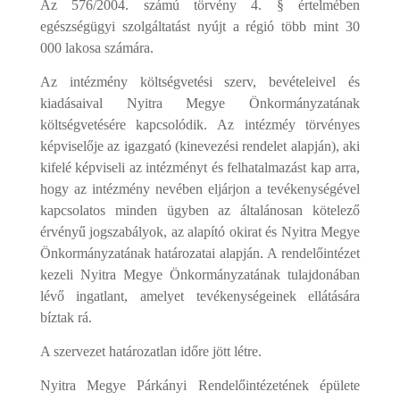
Az 576/2004. számú törvény 4. § értelmében
egészségügyi szolgáltatást nyújt a régió több mint 30
000 lakosa számára.
Az intézmény költségvetési szerv, bevételeivel és
kiadásaival Nyitra Megye Önkormányzatának
költségvetésére kapcsolódik. Az intézméy törvényes
képviselője az igazgató (kinevezési rendelet alapján), aki
kifelé képviseli az intézményt és felhatalmazást kap arra,
hogy az intézmény nevében eljárjon a tevékenységével
kapcsolatos minden ügyben az általánosan kötelező
érvényű jogszabályok, az alapító okirat és Nyitra Megye
Önkormányzatának határozatai alapján. A rendelőintézet
kezeli Nyitra Megye Önkormányzatának tulajdonában
lévő ingatlant, amelyet tevékenységeinek ellátására
bíztak rá.
A szervezet határozatlan időre jött létre.
Nyitra Megye Párkányi Rendelőintézetének épülete